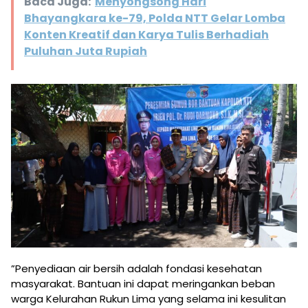
Baca Juga:
Menyongsong Hari
Bhayangkara ke-79, Polda NTT Gelar Lomba
Konten Kreatif dan Karya Tulis Berhadiah
Puluhan Juta Rupiah
​”Penyediaan air bersih adalah fondasi kesehatan
masyarakat. Bantuan ini dapat meringankan beban
warga Kelurahan Rukun Lima yang selama ini kesulitan