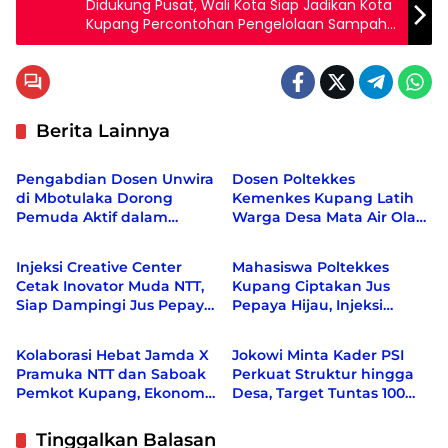
Didukung Pusat, Wali Kota Siap Jadikan Kota
Kupang Percontohan Pengelolaan Sampah
di NTT
Berita Lainnya
Berita
Berita
Pengabdian Dosen Unwira
Dosen Poltekkes
di Mbotulaka Dorong
Kemenkes Kupang Latih
Pemuda Aktif dalam
Warga Desa Mata Air Olah
Berita
Berita
Kebijakan Desa
Kelor dan Kunyit Jadi
Produk Bernilai Ekonomi
Injeksi Creative Center
Mahasiswa Poltekkes
Cetak Inovator Muda NTT,
Kupang Ciptakan Jus
Siap Dampingi Jus Pepaya
Pepaya Hijau, Injeksi
Berita
Berita
Hijau hingga Berdaya
Creative Center Sebut
Saing Nasional
Inovasi Pertama di Dunia
Kolaborasi Hebat Jamda X
Jokowi Minta Kader PSI
Pramuka NTT dan Saboak
Perkuat Struktur hingga
Pemkot Kupang, Ekonomi
Desa, Target Tuntas 100
bergeliat, Berbagai Isu
Persen Sebelum Akhir
Sosial di Kampanyekan
2026
Tinggalkan Balasan