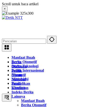
Langsung
Scroll untuk baca artikel
ke
×
konten
Manfaat Buah
Berita Otomotif
Berita
Berita Teknologi
Olahraga
Berita Internasional
Politik
Nissan
Otomotif
Mitsubishi
Nasional
Rusia
Pendidikan
Ukraina
Kesehatan
Indeks Berita
Lainnya
Manfaat Buah
Berita Otomotif