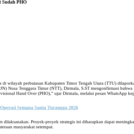
ket Sudah PHO
gis di wilayah perbatasan Kabupaten Timor Tengah Utara (TTU) dilapork
 (BPJN) Nusa Tenggara Timur (NTT), Dirmala, S.ST mengonfirmasi bahwa
rovisional Hand Over (PHO),” ujar Dirmala, melalui pesan WhatsApp k
n Operasi Semana Santa Turangga 2026
dilaksanakan. Proyek-proyek strategis ini diharapkan dapat meningkat
teraan masyarakat setempat.