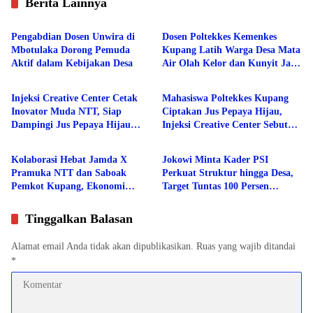
Berita Lainnya
Berita
Berita
Pengabdian Dosen Unwira di
Dosen Poltekkes Kemenkes
Mbotulaka Dorong Pemuda
Kupang Latih Warga Desa Mata
Aktif dalam Kebijakan Desa
Air Olah Kelor dan Kunyit Jadi
Berita
Berita
Produk Bernilai Ekonomi
Injeksi Creative Center Cetak
Mahasiswa Poltekkes Kupang
Inovator Muda NTT, Siap
Ciptakan Jus Pepaya Hijau,
Dampingi Jus Pepaya Hijau
Injeksi Creative Center Sebut
Berita
Berita
hingga Berdaya Saing Nasional
Inovasi Pertama di Dunia
Kolaborasi Hebat Jamda X
Jokowi Minta Kader PSI
Pramuka NTT dan Saboak
Perkuat Struktur hingga Desa,
Pemkot Kupang, Ekonomi
Target Tuntas 100 Persen
bergeliat, Berbagai Isu Sosial di
Sebelum Akhir 2026
Kampanyekan
Tinggalkan Balasan
Alamat email Anda tidak akan dipublikasikan.
Ruas yang wajib ditandai
*