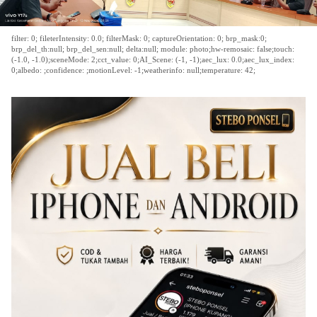
filter: 0; fileterIntensity: 0.0; filterMask: 0; captureOrientation: 0; brp_mask:0;
brp_del_th:null; brp_del_sen:null; delta:null; module: photo;hw-remosaic: false;touch:
(-1.0, -1.0);sceneMode: 2;cct_value: 0;AI_Scene: (-1, -1);aec_lux: 0.0;aec_lux_index:
0;albedo: ;confidence: ;motionLevel: -1;weatherinfo: null;temperature: 42;