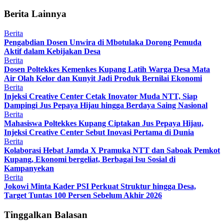
Berita Lainnya
Berita
Pengabdian Dosen Unwira di Mbotulaka Dorong Pemuda
Aktif dalam Kebijakan Desa
Berita
Dosen Poltekkes Kemenkes Kupang Latih Warga Desa Mata
Air Olah Kelor dan Kunyit Jadi Produk Bernilai Ekonomi
Berita
Injeksi Creative Center Cetak Inovator Muda NTT, Siap
Dampingi Jus Pepaya Hijau hingga Berdaya Saing Nasional
Berita
Mahasiswa Poltekkes Kupang Ciptakan Jus Pepaya Hijau,
Injeksi Creative Center Sebut Inovasi Pertama di Dunia
Berita
Kolaborasi Hebat Jamda X Pramuka NTT dan Saboak Pemkot
Kupang, Ekonomi bergeliat, Berbagai Isu Sosial di
Kampanyekan
Berita
Jokowi Minta Kader PSI Perkuat Struktur hingga Desa,
Target Tuntas 100 Persen Sebelum Akhir 2026
Tinggalkan Balasan