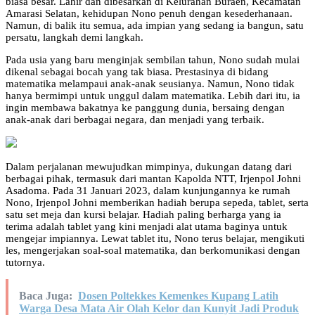
biasa besar. Lahir dan dibesarkan di Kelurahan Buraen, Kecamatan
Amarasi Selatan, kehidupan Nono penuh dengan kesederhanaan.
Namun, di balik itu semua, ada impian yang sedang ia bangun, satu
persatu, langkah demi langkah.
Pada usia yang baru menginjak sembilan tahun, Nono sudah mulai
dikenal sebagai bocah yang tak biasa. Prestasinya di bidang
matematika melampaui anak-anak seusianya. Namun, Nono tidak
hanya bermimpi untuk unggul dalam matematika. Lebih dari itu, ia
ingin membawa bakatnya ke panggung dunia, bersaing dengan
anak-anak dari berbagai negara, dan menjadi yang terbaik.
Dalam perjalanan mewujudkan mimpinya, dukungan datang dari
berbagai pihak, termasuk dari mantan Kapolda NTT, Irjenpol Johni
Asadoma. Pada 31 Januari 2023, dalam kunjungannya ke rumah
Nono, Irjenpol Johni memberikan hadiah berupa sepeda, tablet, serta
satu set meja dan kursi belajar. Hadiah paling berharga yang ia
terima adalah tablet yang kini menjadi alat utama baginya untuk
mengejar impiannya. Lewat tablet itu, Nono terus belajar, mengikuti
les, mengerjakan soal-soal matematika, dan berkomunikasi dengan
tutornya.
Baca Juga:
Dosen Poltekkes Kemenkes Kupang Latih
Warga Desa Mata Air Olah Kelor dan Kunyit Jadi Produk