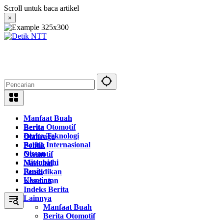
Langsung
Scroll untuk baca artikel
ke
×
konten
Manfaat Buah
Berita Otomotif
Berita
Berita Teknologi
Olahraga
Berita Internasional
Politik
Nissan
Otomotif
Mitsubishi
Nasional
Rusia
Pendidikan
Ukraina
Kesehatan
Indeks Berita
Lainnya
Manfaat Buah
Berita Otomotif