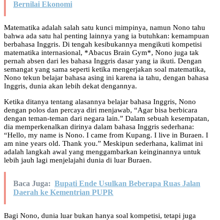
Bernilai Ekonomi
Matematika adalah salah satu kunci mimpinya, namun Nono tahu
bahwa ada satu hal penting lainnya yang ia butuhkan: kemampuan
berbahasa Inggris. Di tengah kesibukannya mengikuti kompetisi
matematika internasional, *Abacus Brain Gym*, Nono juga tak
pernah absen dari les bahasa Inggris dasar yang ia ikuti. Dengan
semangat yang sama seperti ketika mengerjakan soal matematika,
Nono tekun belajar bahasa asing ini karena ia tahu, dengan bahasa
Inggris, dunia akan lebih dekat dengannya.
Ketika ditanya tentang alasannya belajar bahasa Inggris, Nono
dengan polos dan percaya diri menjawab, “Agar bisa berbicara
dengan teman-teman dari negara lain.” Dalam sebuah kesempatan,
dia memperkenalkan dirinya dalam bahasa Inggris sederhana:
“Hello, my name is Nono. I came from Kupang. I live in Buraen. I
am nine years old. Thank you.” Meskipun sederhana, kalimat ini
adalah langkah awal yang menggambarkan keinginannya untuk
lebih jauh lagi menjelajahi dunia di luar Buraen.
Baca Juga:
Bupati Ende Usulkan Beberapa Ruas Jalan
Daerah ke Kementrian PUPR
Bagi Nono, dunia luar bukan hanya soal kompetisi, tetapi juga