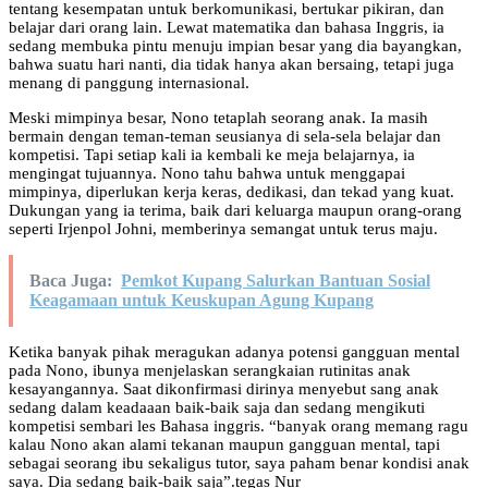
tentang kesempatan untuk berkomunikasi, bertukar pikiran, dan
belajar dari orang lain. Lewat matematika dan bahasa Inggris, ia
sedang membuka pintu menuju impian besar yang dia bayangkan,
bahwa suatu hari nanti, dia tidak hanya akan bersaing, tetapi juga
menang di panggung internasional.
Meski mimpinya besar, Nono tetaplah seorang anak. Ia masih
bermain dengan teman-teman seusianya di sela-sela belajar dan
kompetisi. Tapi setiap kali ia kembali ke meja belajarnya, ia
mengingat tujuannya. Nono tahu bahwa untuk menggapai
mimpinya, diperlukan kerja keras, dedikasi, dan tekad yang kuat.
Dukungan yang ia terima, baik dari keluarga maupun orang-orang
seperti Irjenpol Johni, memberinya semangat untuk terus maju.
Baca Juga:
Pemkot Kupang Salurkan Bantuan Sosial
Keagamaan untuk Keuskupan Agung Kupang
Ketika banyak pihak meragukan adanya potensi gangguan mental
pada Nono, ibunya menjelaskan serangkaian rutinitas anak
kesayangannya. Saat dikonfirmasi dirinya menyebut sang anak
sedang dalam keadaaan baik-baik saja dan sedang mengikuti
kompetisi sembari les Bahasa inggris. “banyak orang memang ragu
kalau Nono akan alami tekanan maupun gangguan mental, tapi
sebagai seorang ibu sekaligus tutor, saya paham benar kondisi anak
saya. Dia sedang baik-baik saja”.tegas Nur