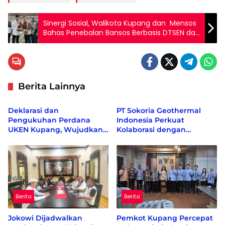
Sinergi Sosial, Walikota Kupang dan Mensos
Bahas Penebalan Bansos Berbasis DTSEN dan
Sekolah Rakyat
Berita Lainnya
Berita
Berita
Deklarasi dan
PT Sokoria Geothermal
Pengukuhan Perdana
Indonesia Perkuat
UKEN Kupang, Wujudkan
Kolaborasi dengan
Rumah Persaudaraan
Masyarakat di Semester 1
Warga Ende di Naimata
2026
Berita
Berita
Jokowi Dijadwalkan
Pemkot Kupang Percepat