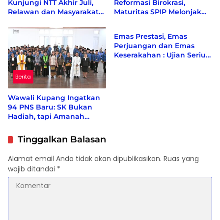
Kunjungi NTT Akhir Juli,
Reformasi Birokrasi,
Relawan dan Masyarakat
Maturitas SPIP Melonjak
Berita
Siapkan Penyambutan
dari Level 2 ke Level 4
Emas Prestasi, Emas
Perjuangan dan Emas
Keserakahan : Ujian Serius
Bagi Pemberantas Korupsi
Indonesia
Berita
Wawali Kupang Ingatkan
94 PNS Baru: SK Bukan
Hadiah, tapi Amanah
untuk Melayani Rakyat
Tinggalkan Balasan
Alamat email Anda tidak akan dipublikasikan.
Ruas yang
wajib ditandai
*