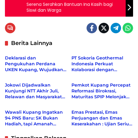
Serena Serahkan Bantuan Ina Kasih bagi
Siswi dan Warga
Berita Lainnya
Berita
Berita
Deklarasi dan
PT Sokoria Geothermal
Pengukuhan Perdana
Indonesia Perkuat
UKEN Kupang, Wujudkan
Kolaborasi dengan
Berita
Berita
Rumah Persaudaraan
Masyarakat di Semester 1
Warga Ende di Naimata
2026
Jokowi Dijadwalkan
Pemkot Kupang Percepat
Kunjungi NTT Akhir Juli,
Reformasi Birokrasi,
Relawan dan Masyarakat
Maturitas SPIP Melonjak
Berita
Berita
Siapkan Penyambutan
dari Level 2 ke Level 4
Wawali Kupang Ingatkan
Emas Prestasi, Emas
94 PNS Baru: SK Bukan
Perjuangan dan Emas
Hadiah, tapi Amanah
Keserakahan : Ujian Serius
untuk Melayani Rakyat
Bagi Pemberantas Korupsi
Indonesia