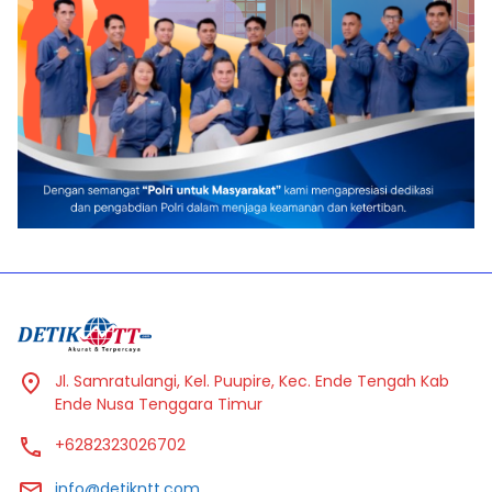
Jl. Samratulangi, Kel. Puupire, Kec. Ende Tengah Kab
Ende Nusa Tenggara Timur
+6282323026702
info@detikntt.com