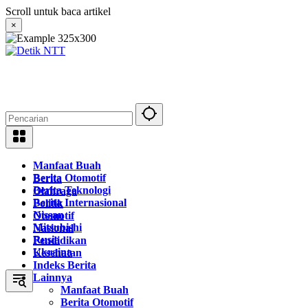
Langsung
Scroll untuk baca artikel
ke
×
konten
Manfaat Buah
Berita Otomotif
Berita
Berita Teknologi
Olahraga
Berita Internasional
Politik
Nissan
Otomotif
Mitsubishi
Nasional
Rusia
Pendidikan
Ukraina
Kesehatan
Indeks Berita
Lainnya
Manfaat Buah
Berita Otomotif