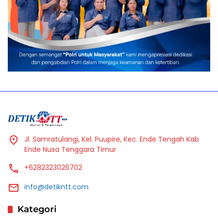
Jl. Samratulangi, Kel. Puupire, Kec. Ende Tengah Kab
Ende Nusa Tenggara Timur
+6282323026702
info@detikntt.com
Kategori