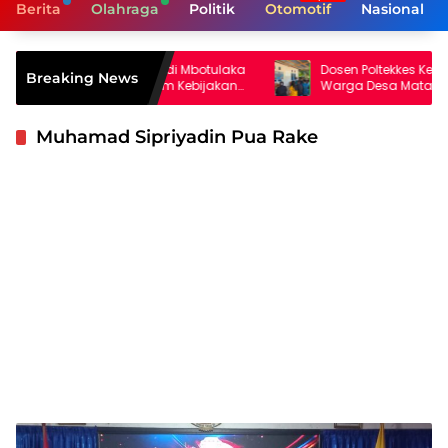
Berita
Olahraga
Politik
Otomotif
Nasional
en Unwira di Mbotulaka
Dosen Poltekkes Kemenkes Kupang La
Breaking News
Aktif dalam Kebijakan
Warga Desa Mata Air Olah Kelor dan
Kunyit Jadi Produk Bernilai Ekonomi
Muhamad Sipriyadin Pua Rake