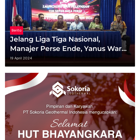
Berita
Jelang Liga Tiga Nasional,
Manajer Perse Ende, Yanus Waro
Optimis Timnya Tembus Liga Dua
19 April 2024