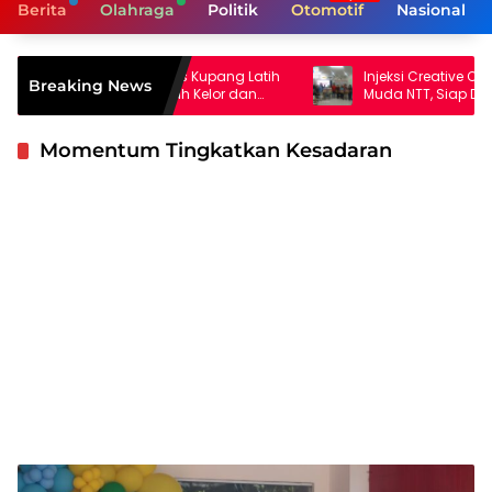
Berita
Olahraga
Politik
Otomotif
Nasional
kes Kemenkes Kupang Latih
Injeksi Creative Center Cetak Inova
Breaking News
ata Air Olah Kelor dan
Muda NTT, Siap Dampingi Jus Pe
roduk Bernilai Ekonomi
Hijau hingga Berdaya Saing Nasi
Momentum Tingkatkan Kesadaran