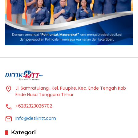
Jl. Samratulangi, Kel. Puupire, Kec. Ende Tengah Kab
Ende Nusa Tenggara Timur
+6282323026702
info@detikntt.com
Kategori