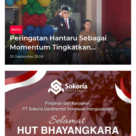
Berita
Peringatan Hantaru Sebagai
Momentum Tingkatkan
Kesadaran Pengelolaan ATR yang
25 September 2024
Adil dan Berkelanjutan