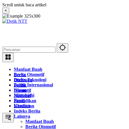
Langsung
Scroll untuk baca artikel
ke
×
konten
Manfaat Buah
Berita Otomotif
Berita
Berita Teknologi
Olahraga
Berita Internasional
Politik
Nissan
Otomotif
Mitsubishi
Nasional
Rusia
Pendidikan
Ukraina
Kesehatan
Indeks Berita
Lainnya
Manfaat Buah
Berita Otomotif